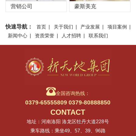
营销公司
豪斯美克
快速导航：
首页
|
关于我们
|
产业发展
|
项目案例
|
新闻中心
|
资质荣誉
|
人才招聘
|
联系我们
全国咨询热线：
0379-65555809 0379-80888850
CONTACT
地址：河南洛阳 洛龙区牡丹大道228号
乘车路线：乘坐49、57、39、96路